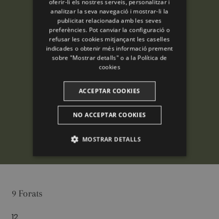
oferir-li els nostres serveis, personalitzar i
analitzar la seva navegació i mostrar-li la
ENGLISH
publicitat relacionada amb les seves
preferències. Pot canviar la configuració o
FRENCH
refusar les cookies mitjançant les caselles
CATALAN
indicades o obtenir més informació prement
sobre "Mostrar detalls" o a la
Política de
cookies
ACCEPTAR COOKIES
NO ACCEPTAR COOKIES
MOSTRAR DETALLS
ANALÍTIQUES
PUBLICITÀRIES
9 Forats
FUNCIONALITAT
12