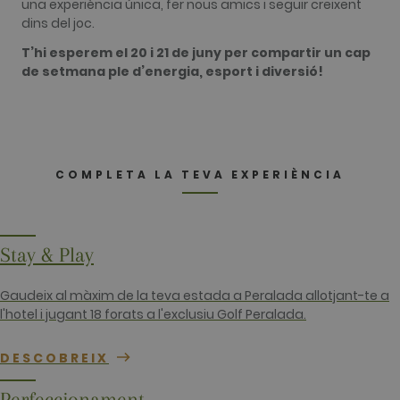
cookie is
una experiència única, fer nous amics i seguir creixent
used to
dins del joc.
distinguish
unique user
T’hi esperem el 20 i 21 de juny per compartir un cap
by assigning
a randomly
de setmana ple d’energia, esport i diversió!
generated
number as a
client
identifier. It
is included
in each page
request in a
site and
COMPLETA LA TEVA EXPERIÈNCIA
used to
calculate
visitor,
session and
campaign
data for the
Stay & Play
sites
analytics
reports. By
default it is
Gaudeix al màxim de la teva estada a Peralada allotjant-te a
set to expire
l'hotel i jugant 18 forats a l'exclusiu Golf Peralada.
after 2 years,
although
this is
customisabl
DESCOBREIX
by website
owners.
Perfeccionament