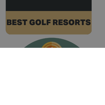
associated
with
websites
built on the
HubSpot
platform. It
is reported
by them as
being used
for website
analytics.
__hssc
30 minuts
This cookie
HubSpot Inc.
name is
www.golfperalada.com
associated
with
websites
built on the
HubSpot
platform. It
is reported
by them as
being used
for website
analytics.