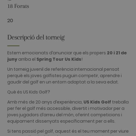
18 Forats
20
Analítiques
Publicitàries
Funcionalitat
Descripció del torneig
Les cookies analítiques s'utilitzen per veure com
els visitants utilitzen el lloc web. Aquestes
cookies no es poden utilitzar per identificar
Estem emocionats d’anunciar que els propers
20 i 21 de
directament a cert visitant.
juny
arriba el
Spring Tour Us Kids
!
Nom
Proveïdor / Domini
Venciment
Descripció
Un torneig juvenil de referència internacional pensat
_ga
2 anys
This cookie
Google LLC
perquè els joves golfistes puguin competir, aprendre i
name is
.golfperalada.com
gaudir del golf en un entorn adaptat a la seva edat.
associated
with Google
Universal
Què és US Kids Golf?
Analytics -
which is a
Amb més de 20 anys d’experiència,
US Kids Golf
treballa
significant
update to
per fer el golf més accessible, divertit i motivador per a
Google's
joves jugadors d’arreu del món, oferint competicions i
more
commonly
equipament dissenyats específicament per a ells.
used
analytics
Si tens passió pel golf, aquest és el teu moment per viure
service. This