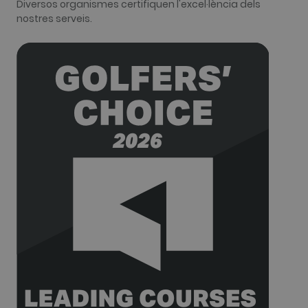
Diversos organismes certifiquen l'excel·lència dels
relates to. It
appears to
nostres serveis.
be a
variation of
the _gat
cookie whic
is used to
limit the
amount of
data
recorded by
Google on
high traffic
volume
websites.
__hstc
1 any 3
This cookie
HubSpot Inc.
setmanes
name is
www.golfperalada.com
associated
with
websites
built on the
HubSpot
platform. It
is reported
by them as
being used
for website
analytics.
__hssrc
Sessió
This cookie
HubSpot Inc.
name is
www.golfperalada.com