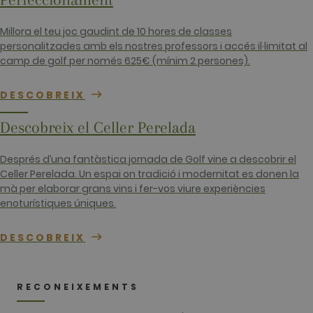
_gid
1 dia
This cookie
Google LLC
name is
.golfperalada.com
associated
Millora el teu joc gaudint de 10 hores de classes
with Google
Analytics. It
personalitzades amb els nostres professors i accés il·limitat al
is used by
camp de golf per només 625€ (mínim 2 persones).
gtag.js and
analytics.js
scripts and
according to
DESCOBREIX
Google
Analytics thi
cookie is
Descobreix el Celler Perelada
used to
distinguish
users.
Després d’una fantàstica jornada de Golf vine a descobrir el
_gat_UA-
.golfperalada.com
58 segons
This is a
Celler Perelada. Un espai on tradició i modernitat es donen la
74619935-
pattern type
mà per elaborar grans vins i fer-vos viure experiències
10
cookie set b
Google
enoturístiques úniques.
Analytics,
where the
pattern
DESCOBREIX
element on
the name
contains the
unique
identity
RECONEIXEMENTS
number of
the account
or website it