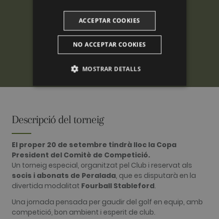
ACCEPTAR COOKIES
NO ACCEPTAR COOKIES
MOSTRAR DETALLS
ANALÍTIQUES
PUBLICITÀRIES
Descripció del torneig
FUNCIONALITAT
El proper 20 de setembre tindrà lloc la Copa
President del Comitè de Competició.
Un torneig especial, organitzat pel Club i reservat als
socis i abonats de Peralada
, que es disputarà en la
Analítiques
Publicitàries
divertida modalitat
Fourball Stableford
.
Funcionalitat
Una jornada pensada per gaudir del golf en equip, amb
competició, bon ambient i esperit de club.
Les cookies analítiques s'utilitzen per veure com