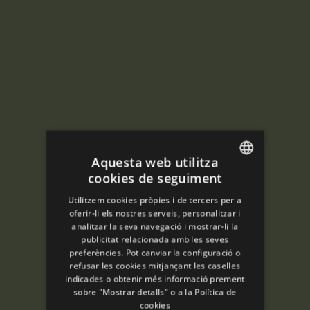
Aquesta web utilitza
cookies de seguiment
ENGLISH
Utilitzem cookies pròpies i de tercers per a
SPANISH
oferir-li els nostres serveis, personalitzar i
analitzar la seva navegació i mostrar-li la
ENGLISH
publicitat relacionada amb les seves
preferències. Pot canviar la configuració o
FRENCH
refusar les cookies mitjançant les caselles
CATALAN
indicades o obtenir més informació prement
sobre "Mostrar detalls" o a la
Política de
cookies