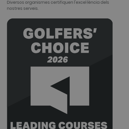
Diversos organismes certifiquen l'excel·lència dels
Analytics thi
nostres serveis.
cookie is
used to
distinguish
users.
_gat_UA-
.golfperalada.com
58 segons
This is a
74619935-
pattern type
10
cookie set b
Google
Analytics,
where the
pattern
element on
the name
contains the
unique
identity
number of
the account
or website it
relates to. It
appears to
be a
variation of
the _gat
cookie whic
is used to
limit the
amount of
data