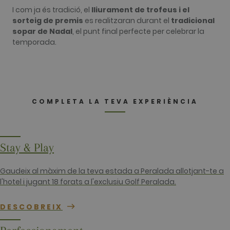
els visitants utilitzen el lloc web. Aquestes
I com ja és tradició, el
lliurament de trofeus i el
cookies no es poden utilitzar per identificar
directament a cert visitant.
sorteig de premis
es realitzaran durant el
tradicional
sopar de Nadal
, el punt final perfecte per celebrar la
Nom
Proveïdor / Domini
Venciment
Descripció
temporada.
_ga
2 anys
This cookie
Google LLC
name is
.golfperalada.com
associated
with Google
Universal
Analytics -
which is a
significant
COMPLETA LA TEVA EXPERIÈNCIA
update to
Google's
more
commonly
used
analytics
Stay & Play
service. This
cookie is
used to
Gaudeix al màxim de la teva estada a Peralada allotjant-te a
distinguish
unique user
l'hotel i jugant 18 forats a l'exclusiu Golf Peralada.
by assigning
a randomly
generated
DESCOBREIX
number as a
client
identifier. It
is included