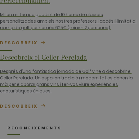
Perfeccionament
in each page
request in a
site and
Millora el teu joc gaudint de 10 hores de classes
used to
personalitzades amb els nostres professors i accés il·limitat al
calculate
visitor,
camp de golf per només 625€ (mínim 2 persones).
session and
campaign
data for the
DESCOBREIX
sites
analytics
reports. By
Descobreix el Celler Perelada
default it is
set to expire
after 2 years,
although
Després d’una fantàstica jornada de Golf vine a descobrir el
this is
Celler Perelada. Un espai on tradició i modernitat es donen la
customisabl
by website
mà per elaborar grans vins i fer-vos viure experiències
owners.
enoturístiques úniques.
_gid
1 dia
This cookie
Google LLC
name is
.golfperalada.com
associated
DESCOBREIX
with Google
Analytics. It
is used by
gtag.js and
analytics.js
RECONEIXEMENTS
scripts and
according to
Google