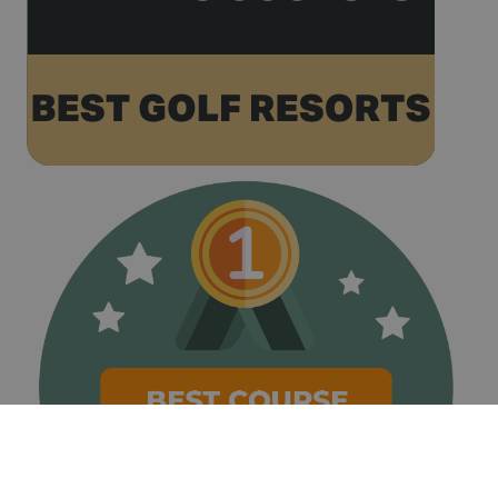
recorded by
Google on
high traffic
volume
websites.
__hstc
1 any 3
This cookie
HubSpot Inc.
setmanes
name is
www.golfperalada.com
associated
with
websites
built on the
HubSpot
platform. It
is reported
by them as
being used
for website
analytics.
__hssrc
Sessió
This cookie
HubSpot Inc.
name is
www.golfperalada.com
associated
with
websites
built on the
HubSpot
platform. It
is reported
by them as
being used
for website